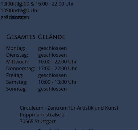
10:00 - 12:00 & 16:00 - 22:00 Uhr
Freitag:
10:00 - 13:00 Uhr
Samstag:
geschlossen
Sonntag:
Gesamtes Gelände
Montag:
geschlossen
Dienstag:
geschlossen
Mittwoch:
10:00 - 22:00 Uhr
Donnerstag:
17:00 - 22:00 Uhr
Freitag:
geschlossen
Samstag:
10:00 - 13:00 Uhr
Sonntag:
geschlossen
Circuleum - Zentrum für Artistik und Kunst
Ruppmannstraße 2
70565 Stuttgart
Google Maps
Apple Maps