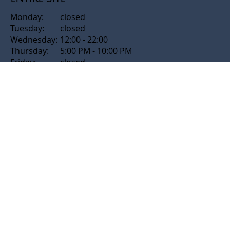
Monday:
closed
Tuesday:
closed
Wednesday:
12:00 - 22:00
Thursday:
5:00 PM - 10:00 PM
Friday:
closed
Saturday:
9:00 AM - 2:00 PM
Sunday:
closed
Circuleum - Center for Acrobatics and Art
Ruppmannstraße 2
70565 Stuttgart
Google Maps
Apple Maps
A project by
Kreativhaltig
and the
stjg
Contact & Directions