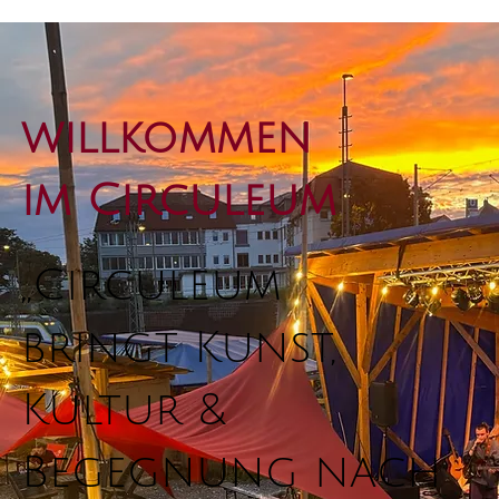
willkommen
im Circuleum
„Circuleum
bringt Kunst,
Kultur &
Begegnung nach