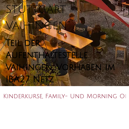
Stuttgart
Vaihingen“
Teil der
Aufenthaltestelle
Vaihingen, Vorhaben im
IBA'27 Netz
Kinderkurse, Family- Und Morning Ope