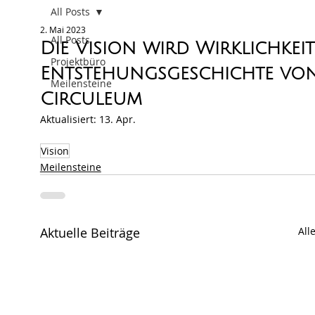
All Posts
2. Mai 2023
All Posts
Die Vision wird Wirklichkeit:
Projektbüro
Entstehungsgeschichte vo
Meilensteine
Circuleum
Aktualisiert:
13. Apr.
Vision
Meilensteine
Aktuelle Beiträge
All